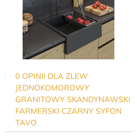
0 OPINII DLA ZLEW
JEDNOKOMOROWY
GRANITOWY SKANDYNAWSKI
FARMERSKI CZARNY SYFON
TAVO