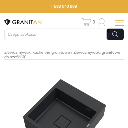
583 040 908
0
Wyszukiwarka
produktów
Zlewozmywaki kuchenne granitowe
Zlewozmywaki granitowe
do szafki 60