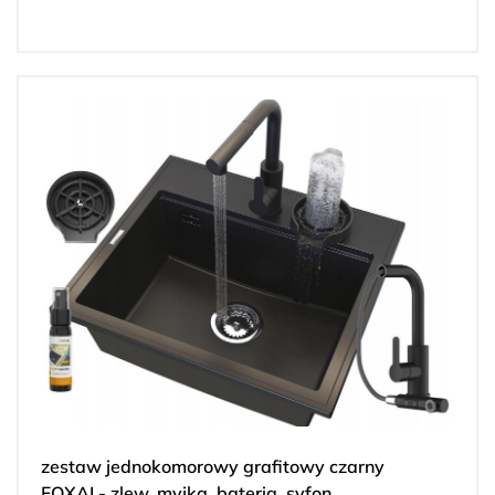
zestaw jednokomorowy grafitowy czarny
FOXAL- zlew, myjka, bateria, syfon,