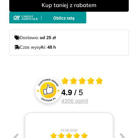
Kup taniej z rabatem
Dostawa:
od 25 zł
Czas wysyłki:
48 h
Średnia ocena 4.9 z 5
5
4.9
/
Oceny i recenzje klientów
4306
opinii
04.08.2026