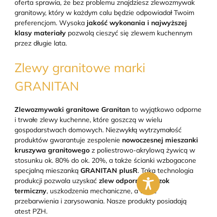
oferta sprawia, że bez problemu znajdziesz zlewozmywak
granitowy, który w każdym calu będzie odpowiadał Twoim
preferencjom. Wysoka
jakość wykonania i najwyższej
klasy materiały
pozwolą cieszyć się zlewem kuchennym
przez długie lata.
Zlewy granitowe marki
GRANITAN
Zlewozmywaki granitowe Granitan
to wyjątkowo odporne
i trwałe zlewy kuchenne, które goszczą w wielu
gospodarstwach domowych. Niezwykłą wytrzymałość
produktów gwarantuje zespolenie
nowoczesnej mieszanki
kruszywa granitowego
z poliestrowo-akrylową żywicą w
stosunku ok. 80% do ok. 20%, a także ścianki wzbogacone
specjalną mieszanką
GRANITAN plusR
. Taka technologia
produkcji pozwala uzyskać
zlew odporny na szok
termiczny
, uszkodzenia mechaniczne, a także
przebarwienia i zarysowania. Nasze produkty posiadają
atest PZH.