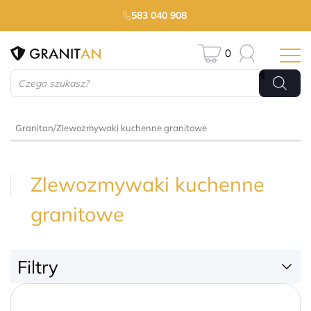
583 040 908
0
Wyszukiwarka
produktów
Granitan
/
Zlewozmywaki kuchenne granitowe
Zlewozmywaki kuchenne
granitowe
Filtry
59 zł
1950 zł