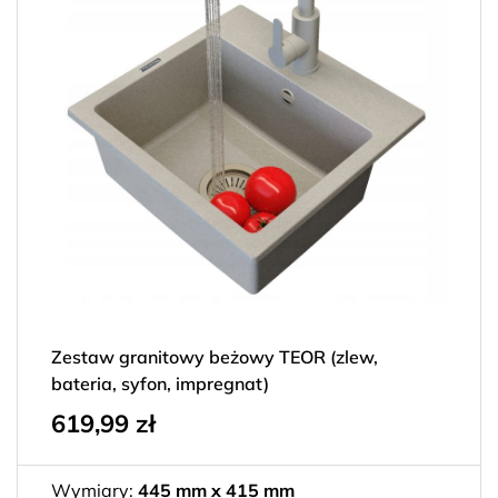
Zestaw granitowy beżowy TEOR (zlew,
bateria, syfon, impregnat)
619,99
zł
Wymiary:
445 mm x 415 mm