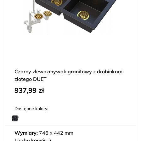
Czarny zlewozmywak granitowy z drobinkami
złotego DUET
937,99
zł
Dostępne kolory:
Wymiary:
746 x 442 mm
Liczba komór
: 2