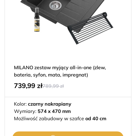
MILANO zestaw myjący all-in-one (zlew,
bateria, syfon, mata, impregnat)
739,99
zł
789,99
zł
Kolor:
czarny nakrapiany
Wymiary:
574 x 470 mm
Możliwość zabudowy w szafce
od 40 cm