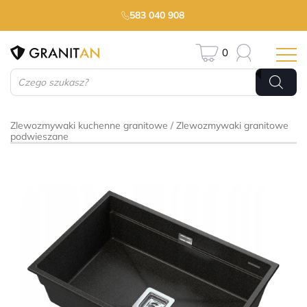
583 040 908
0
Wyszukiwarka
produktów
Zlewozmywaki kuchenne granitowe
Zlewozmywaki granitowe
podwieszane