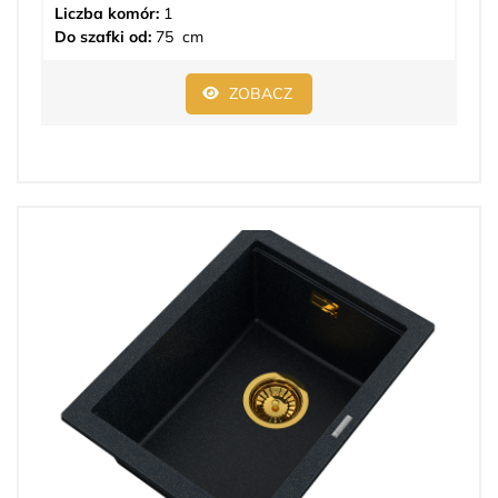
Liczba komór:
1
Do szafki od:
75 cm
ZOBACZ