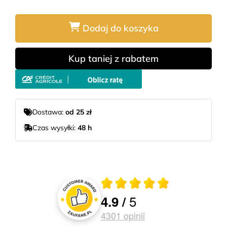
Dodaj do koszyka
Kup taniej z rabatem
Dostawa:
od 25 zł
Czas wysyłki:
48 h
Średnia ocena 4.9 z 5
5
4.9
/
Oceny i recenzje klientów
4301
opinii