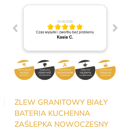
04.08.2026
Jestem bardzo zadowolona z Waszej szybkiej
emu
obsługi dziękuję
Grażyna M.
ZLEW GRANITOWY BIAŁY
BATERIA KUCHENNA
ZAŚLEPKA NOWOCZESNY