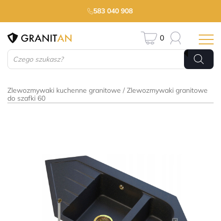
583 040 908
0
Wyszukiwarka
produktów
Zlewozmywaki kuchenne granitowe
Zlewozmywaki granitowe
do szafki 60