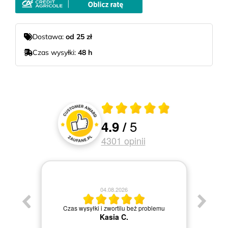
Dostawa:
od 25 zł
Czas wysyłki:
48 h
Średnia ocena 4.9 z 5
5
4.9
/
Oceny i recenzje klientów
4301
opinii
04.08.2026
Jestem b
Czas wysyłki i zwortilu beż problemu
Kasia C.