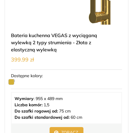
Bateria kuchenna VEGAS z wyciąganą
wylewką 2 typy strumienia - Złota z
elastyczną wylewką
399.99 zł
Dostępne kolory:
Wymiary
: 955 x 489 mm
Liczba komór:
1,5
Do szafki rogowej od:
75 cm
Do szafki standardowej od:
60 cm
ZOBACZ