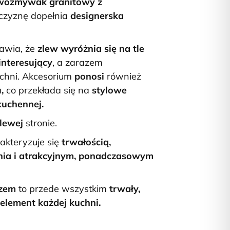
wozmywak granitowy z
zczyznę dopełnia
designerska
rawia, że
zlew wyróżnia się na tle
interesujący
, a zarazem
chni. Akcesorium
ponosi
również
u,
co przekłada się na
stylowe
kuchennej.
lewej
stronie.
kteryzuje się
trwałością,
nia i atrakcyjnym, ponadczasowym
czem
to przede wszystkim
trwały,
 element każdej kuchni.