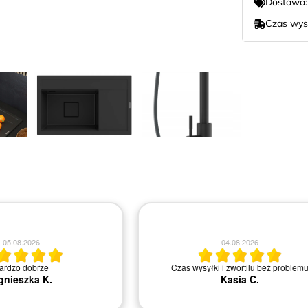
Dostawa
Czas wys
04.08.2026
04.08.2026
Polecam. Super obsługa.Nie ma proble
irma i miła obsługa.
wymianą lub zwrotem. Szybki dowóz na mi
Bartosz B.
Agnieszka M.