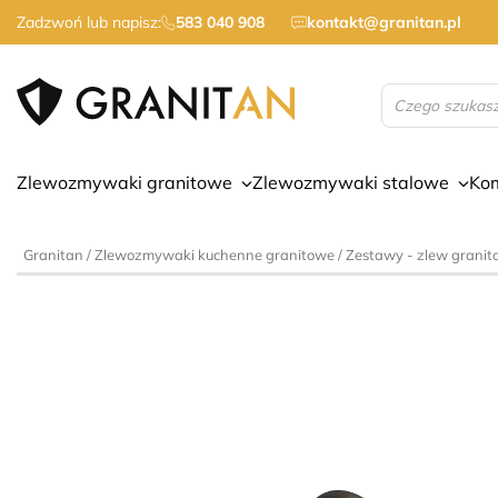
Zadzwoń lub napisz:
583 040 908
kontakt@granitan.pl
Wyszukiwarka
produktów
Zlewozmywaki granitowe
Zlewozmywaki stalowe
Ko
Granitan
/
Zlewozmywaki kuchenne granitowe
/
Zestawy - zlew granit