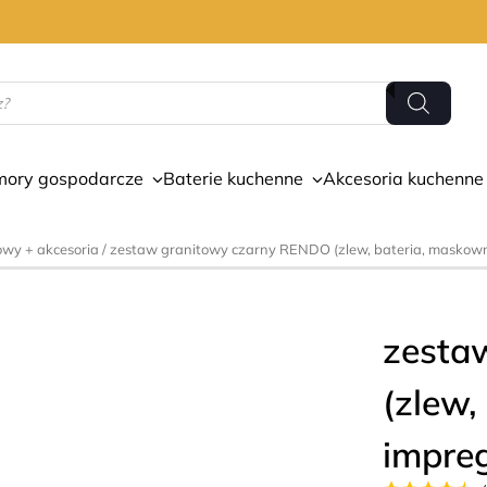
mory gospodarcze
Baterie kuchenne
Akcesoria kuchenne
owy + akcesoria
/ zestaw granitowy czarny RENDO (zlew, bateria, maskown
zesta
(zlew,
impre