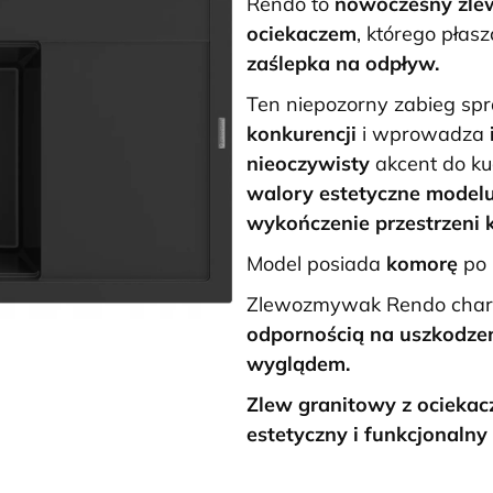
Rendo to
nowoczesny
zle
ociekaczem
, którego płas
zaślepka na odpływ.
Ten niepozorny zabieg sp
konkurencji
i wprowadza
nieoczywisty
akcent do ku
walory estetyczne model
wykończenie przestrzeni 
Model posiada
komorę
po
Zlewozmywak Rendo chara
odpornością na uszkodze
wyglądem.
Zlew granitowy z ocieka
estetyczny i funkcjonalny