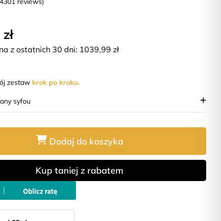
(4301 reviews)
 zł
na z ostatnich 30 dni:
1039,99
zł
wój zestaw
krok po kroku.
iany syfou
Dodaj do koszyka
Kup taniej z rabatem