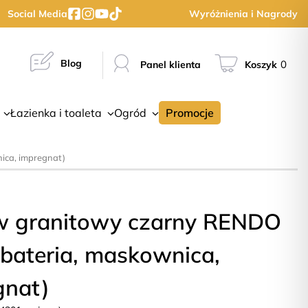
Social Media
Wyróżnienia i Nagrody
Blog
0
Panel klienta
Koszyk
Łazienka i toaleta
Ogród
Promocje
ica, impregnat)
w granitowy czarny RENDO
 bateria, maskownica,
gnat)