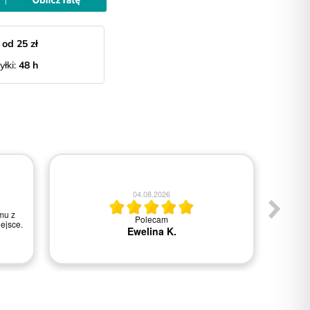
:
od 25 zł
yłki:
48 h
04.08.2026
mu z
Polecam
Wszys
ejsce.
Ewelina K.