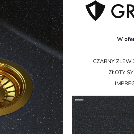
W ofer
CZARNY ZLEW 
ZŁOTY S
IMPRE