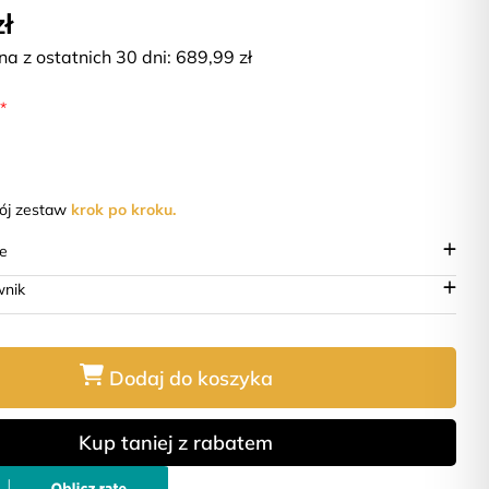
zł
na z ostatnich 30 dni:
689,99
zł
:
*
wój zestaw
krok po kroku.
ie
wnik
Dodaj do koszyka
Kup taniej z rabatem