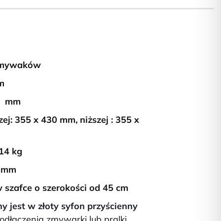
zmywaków
m
10 mm
: 355 x 430 mm, niższej : 355 x
14 kg
3 mm
szafce o szerokości od 45 cm
jest w złoty syfon przyścienny
odłączenia zmywarki lub pralki.