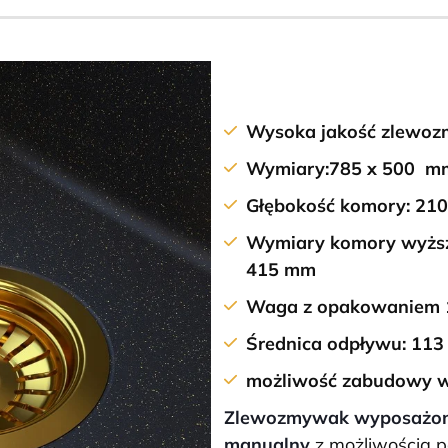
Wysoka jakość zlewo
Wymiary:785 x 500 m
Głębokość komory: 2
Wymiary komory wyższej
415 mm
Waga z opakowaniem 
Średnica odpływu: 11
możliwość zabudowy w 
Zlewozmywak wyposażony 
manualny
z możliwością p