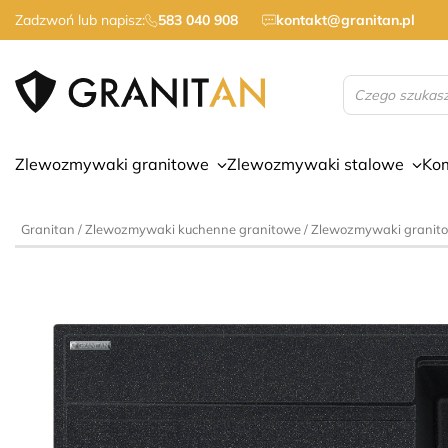
Zadzwoń lub napisz:
583 040 908
kontakt@granitan.pl
Wyszukiwarka
produktów
Zlewozmywaki granitowe
Zlewozmywaki stalowe
Ko
Granitan
/
Zlewozmywaki kuchenne granitowe
/
Zlewozmywaki granito