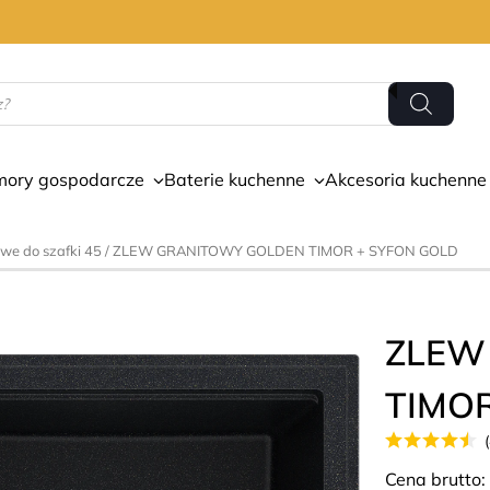
mory gospodarcze
Baterie kuchenne
Akcesoria kuchenne
we do szafki 45
/ ZLEW GRANITOWY GOLDEN TIMOR + SYFON GOLD
ZLEW
TIMO
Cena brutto: