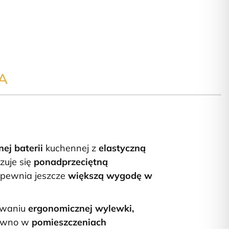
A
ej baterii
kuchennej z
elastyczną
zuje się
ponadprzeciętną
apewnia jeszcze
większą wygodę w
sowaniu
ergonomicznej wylewki,
równo w
pomieszczeniach