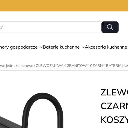
mory gospodarcze
Baterie kuchenne
Akcesoria kuchenne
owe jednokomorowe
/ ZLEWOZMYWAK GRANITOWY CZARNY BATERIA KUC
ZLEW
CZAR
KOSZ