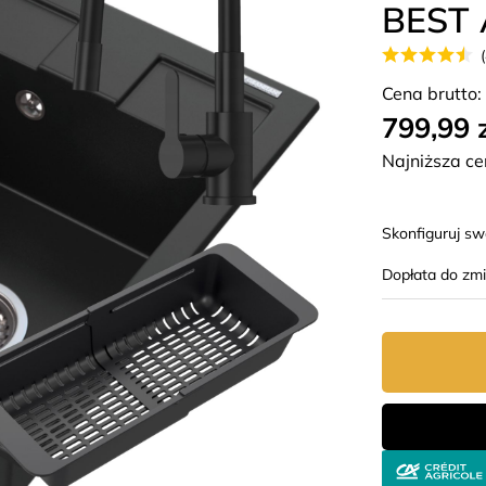
BEST 
Cena brutto:
799,99 
Najniższa ce
Skonfiguruj s
Dopłata do zm