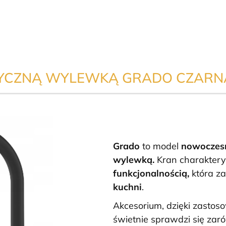
TYCZNĄ WYLEWKĄ GRADO CZARN
Grado
to model
nowoczesn
wylewką.
Kran charaktery
funkcjonalnością,
która z
kuchni
.
Akcesorium, dzięki zasto
świetnie sprawdzi się za