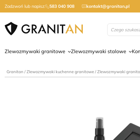
Zadzwoń lub napisz:
583 040 908
kontakt@granitan.pl
Wyszukiwarka
produktów
Zlewozmywaki granitowe
Zlewozmywaki stalowe
Ko
Granitan
/
Zlewozmywaki kuchenne granitowe
/
Zlewozmywaki granit