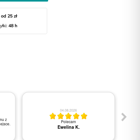
:
od 25 zł
yłki:
48 h
04.08.2026
mu z
Polecam
Wszys
ejsce.
Ewelina K.