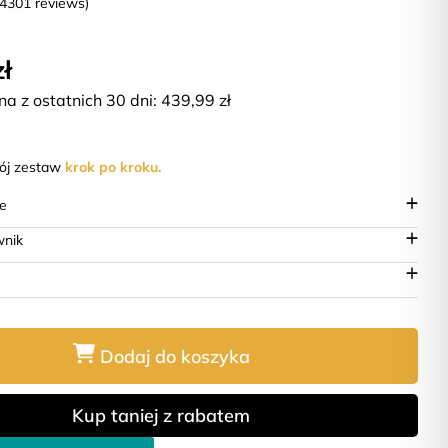
(4301 reviews)
zł
na z ostatnich 30 dni:
439,99
zł
wój zestaw
krok po kroku.
ie
wnik
Dodaj do koszyka
Kup taniej z rabatem