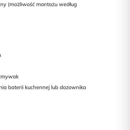
ny (możliwość montażu według
m
ozmywak
nia baterii kuchennej lub dozownika