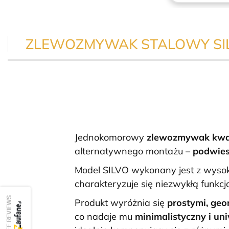
ZLEWOZMYWAK STALOWY SIL
Jednokomorowy
zlewozmywak kw
alternatywnego montażu –
podwie
Model SILVO wykonany jest z wysok
charakteryzuje się niezwykłą funkcjo
SEE REVIEWS
Produkt wyróżnia się
prostymi, geo
co nadaje mu
minimalistyczny i un