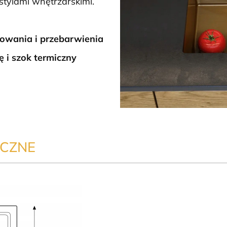
stylami wnętrzarskimi.
sowania i przebarwienia
 i szok termiczny
ICZNE