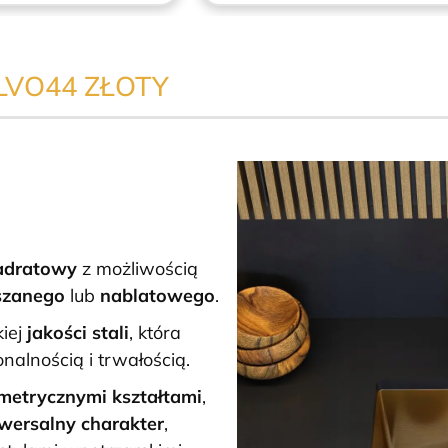
VO44 ZŁOTY
adratowy
z możliwością
szanego
lub
nablatowego
.
iej
jakości stali
, która
nalnością i trwałością.
metrycznymi kształtami
,
iwersalny charakter
,