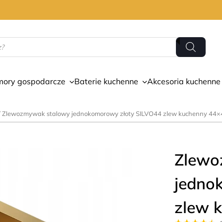
mory gospodarcze
Baterie kuchenne
Akcesoria kuchenne
/ Zlewozmywak stalowy jednokomorowy złoty SILVO44 zlew kuchenny 44×
Zlewo
jedno
zlew 