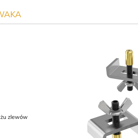
WAKA
ażu zlewów