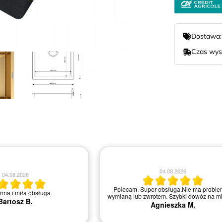
Dostawa
Czas wys
04.08.2026
04.08.2026
Polecam. Super obsługa.Nie ma proble
irma i miła obsługa.
wymianą lub zwrotem. Szybki dowóz na mi
Bartosz B.
Agnieszka M.