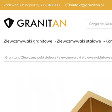
Zadzwoń lub napisz:
583 040 908
kontakt@granitan.pl
Wyszukiwarka
produktów
Zlewozmywaki granitowe
Zlewozmywaki stalowe
Ko
Granitan
/
Zlewozmywaki stalowe
/
zlewozmywaki stalowe nablatowe