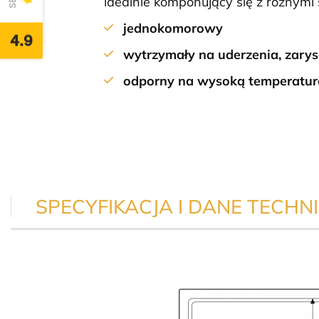
idealnie komponujący się z różnymi 
jednokomorowy
4.9
wytrzymały na uderzenia, zary
odporny na wysoką temperaturę
SPECYFIKACJA I DANE TECHN