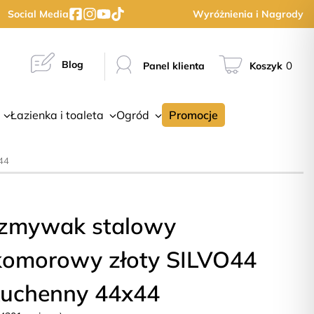
Social Media
Wyróżnienia i Nagrody
Blog
0
Panel klienta
Koszyk
Łazienka i toaleta
Ogród
Promocje
44
zmywak stalowy
komorowy złoty SILVO44
kuchenny 44x44