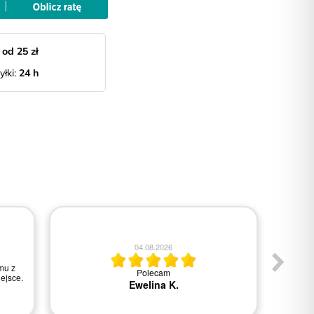
:
od 25 zł
yłki:
24 h
04.08.2026
mu z
Polecam
Wszys
ejsce.
Ewelina K.