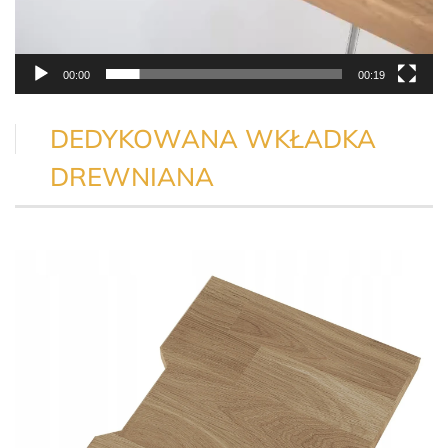
00:00
00:19
DEDYKOWANA WKŁADKA
DREWNIANA