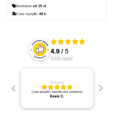
Dostawa:
od 25 zł
Czas wysyłki:
48 h
Średnia ocena 4.9 z 5
5
4.9
/
Oceny i recenzje klientów
4306
opinii
04.08.2026
Jestem
Czas wysyłki i zwortilu beż problemu
Kasia C.