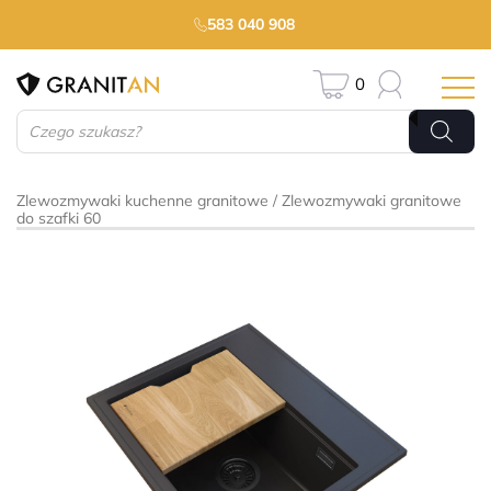
583 040 908
0
Wyszukiwarka
produktów
Zlewozmywaki kuchenne granitowe
Zlewozmywaki granitowe
do szafki 60