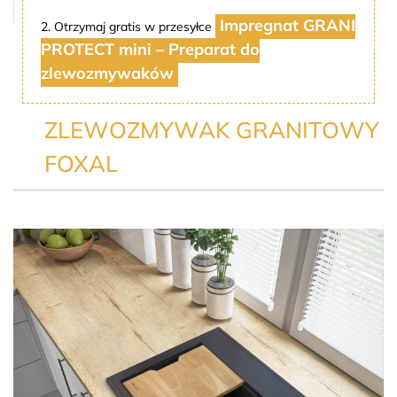
Impregnat GRANI
2. Otrzymaj gratis w przesyłce
PROTECT mini – Preparat do
zlewozmywaków
ZLEWOZMYWAK GRANITOWY
FOXAL