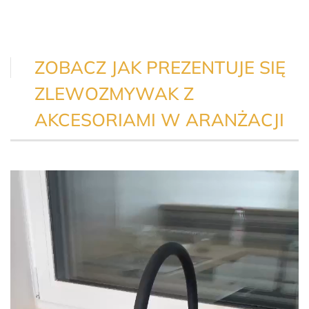
ZOBACZ JAK PREZENTUJE SIĘ
ZLEWOZMYWAK Z
AKCESORIAMI W ARANŻACJI
Odtwarzacz
video